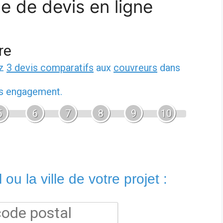
e de devis en ligne
re
ez
3 devis comparatifs
aux
couvreurs
dans
ns engagement.
5
6
7
8
9
10
ou la ville de votre projet :