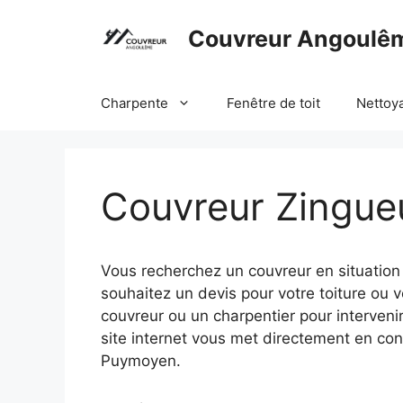
Aller
au
Couvreur Angoulê
contenu
Charpente
Fenêtre de toit
Nettoy
Couvreur Zingu
Vous recherchez un couvreur en situatio
souhaitez un devis pour votre toiture ou 
couvreur ou un charpentier pour interveni
site internet vous met directement en con
Puymoyen.